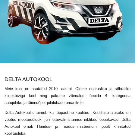
DELTA AUTOKOOL
Meie kool on asutatud 2010. aastal. Oleme noorusliku ja sõbraliku
kollektiiviga kool ning pakume võimalust õppida B- kategooria
autojuhiks ja täiendõpet juhilubade omanikele.
Delta Autokoolis toimub ka lõppastme koolitus. Koolituse aluseks on
võetud mootorsõiduki juhi ettevalmistamise riiklikud õppekavad. Delta
Autokool omab Haridus- ja Teadusministeeriumi poolt kinnitatud
koolitusluba.