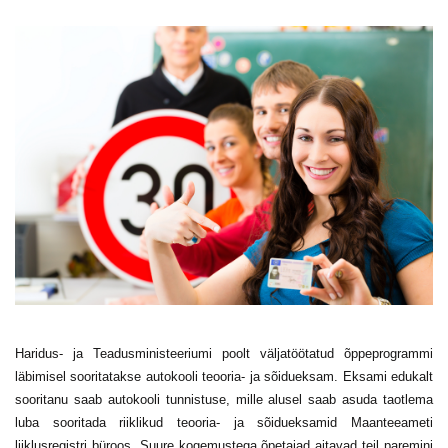
Haridus- ja Teadusministeeriumi poolt väljatöötatud õppeprogrammi
läbimisel sooritatakse autokooli teooria- ja sõidueksam. Eksami edukalt
sooritanu saab autokooli tunnistuse, mille alusel saab asuda taotlema
luba sooritada riiklikud teooria- ja sõidueksamid Maanteeameti
liiklusregistri büroos. Suure kogemustega õpetajad aitavad teil paremini