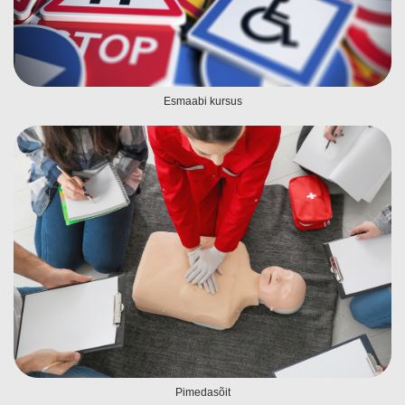
Esmaabi kursus
Pimedasõit