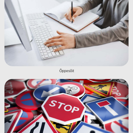
Õppesõit