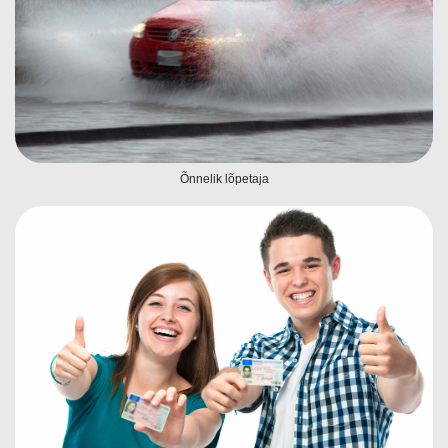
Õnnelik lõpetaja