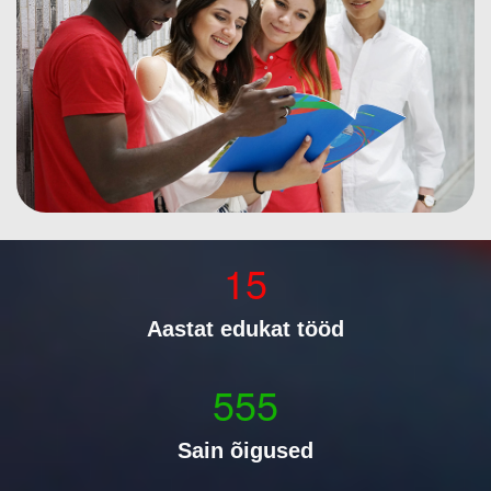
15
Aastat edukat tööd
555
Sain õigused